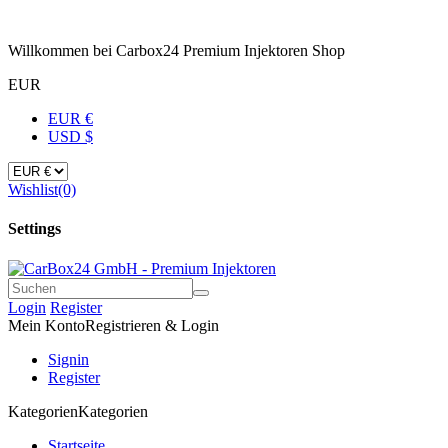
Willkommen bei Carbox24 Premium Injektoren Shop
EUR
EUR €
USD $
Wishlist
(0)
Settings
Login
Register
Mein Konto
Registrieren & Login
Signin
Register
Kategorien
Kategorien
Startseite