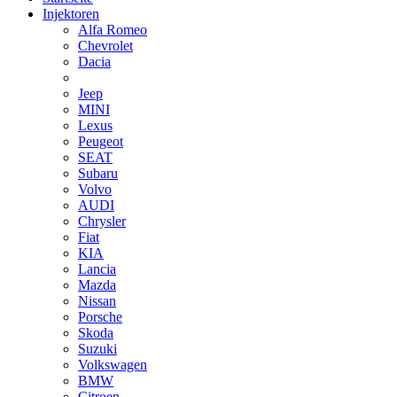
Injektoren
Alfa Romeo
Chevrolet
Dacia
Jeep
MINI
Lexus
Peugeot
SEAT
Subaru
Volvo
AUDI
Chrysler
Fiat
KIA
Lancia
Mazda
Nissan
Porsche
Skoda
Suzuki
Volkswagen
BMW
Citroen