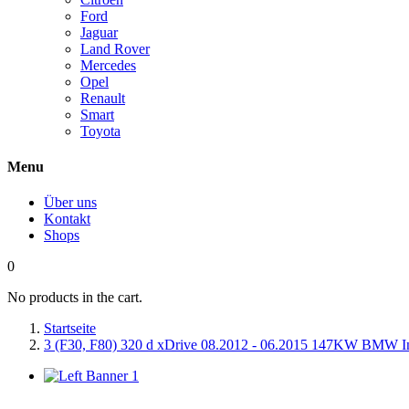
Ford
Jaguar
Land Rover
Mercedes
Opel
Renault
Smart
Toyota
Menu
Über uns
Kontakt
Shops
0
No products in the cart.
Startseite
3 (F30, F80) 320 d xDrive 08.2012 - 06.2015 147KW BMW Inj