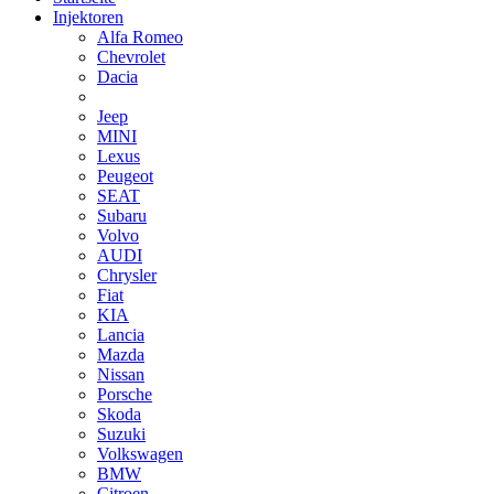
Injektoren
Alfa Romeo
Chevrolet
Dacia
Jeep
MINI
Lexus
Peugeot
SEAT
Subaru
Volvo
AUDI
Chrysler
Fiat
KIA
Lancia
Mazda
Nissan
Porsche
Skoda
Suzuki
Volkswagen
BMW
Citroen