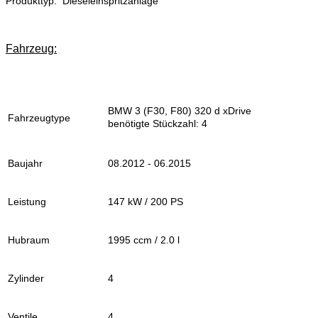
Produkttyp: Dieseleinspritzanlage
Fahrzeug:
BMW 3 (F30, F80) 320 d xDrive
Fahrzeugtype
benötigte Stückzahl: 4
Baujahr
08.2012 - 06.2015
Leistung
147 kW / 200 PS
Hubraum
1995 ccm / 2.0 l
Zylinder
4
Ventile
4