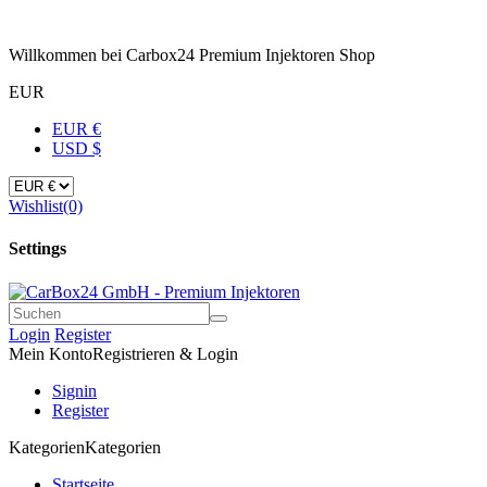
Willkommen bei Carbox24 Premium Injektoren Shop
EUR
EUR €
USD $
Wishlist
(0)
Settings
Login
Register
Mein Konto
Registrieren & Login
Signin
Register
Kategorien
Kategorien
Startseite