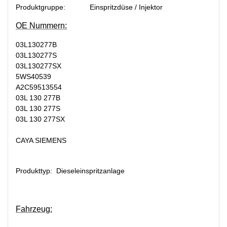
Produktgruppe:
Einspritzdüse / Injektor
OE Nummern:
03L130277B
03L130277S
03L130277SX
5WS40539
A2C59513554
03L 130 277B
03L 130 277S
03L 130 277SX
CAYA SIEMENS
Produkttyp: Dieseleinspritzanlage
Fahrzeug: