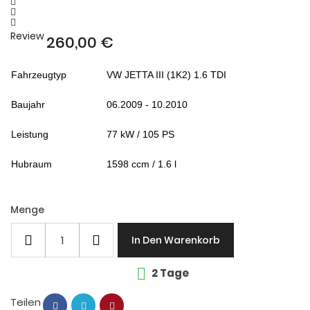
Review
260,00 €
Fahrzeugtyp
VW JETTA III (1K2) 1.6 TDI
Baujahr
06.2009 - 10.2010
Leistung
77 kW / 105 PS
Hubraum
1598 ccm / 1.6 l
Menge
In Den Warenkorb

2 Tage
Teilen