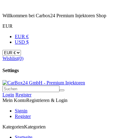
Willkommen bei Carbox24 Premium Injektoren Shop
EUR
EUR €
USD $
Wishlist
(0)
Settings
Login
Register
Mein Konto
Registrieren & Login
Signin
Register
Kategorien
Kategorien
Startseite