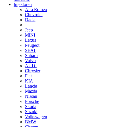
Injektoren
Alfa Romeo
Chevrolet
Dacia
Jeep
MINI
Lexus
Peugeot
SEAT
Subaru
Volvo
AUDI
Chrysler
Fiat
KIA
Lancia
Mazda
Nissan
Porsche
Skoda
Suzuki
Volkswagen
BMW
Citroen