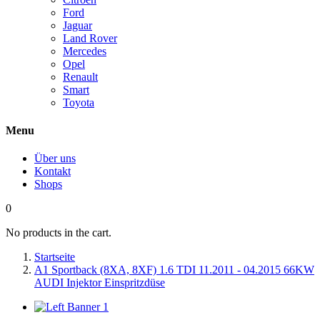
Ford
Jaguar
Land Rover
Mercedes
Opel
Renault
Smart
Toyota
Menu
Über uns
Kontakt
Shops
0
No products in the cart.
Startseite
A1 Sportback (8XA, 8XF) 1.6 TDI 11.2011 - 04.2015 66KW
AUDI Injektor Einspritzdüse