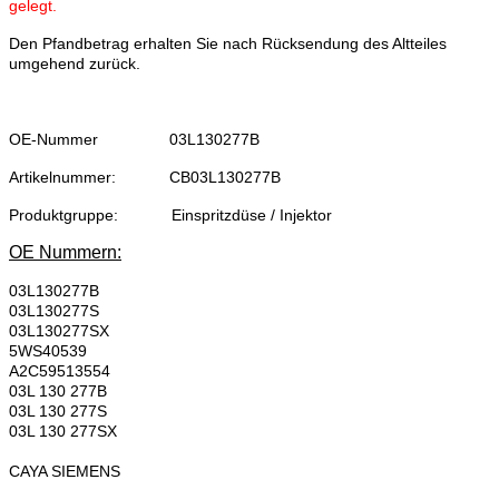
gelegt.
Den Pfandbetrag erhalten Sie nach Rücksendung des Altteiles
umgehend zurück.
OE-Nummer
03L130277B
Artikelnummer:
CB03L130277B
Produktgruppe:
Einspritzdüse / Injektor
OE Nummern:
03L130277B
03L130277S
03L130277SX
5WS40539
A2C59513554
03L 130 277B
03L 130 277S
03L 130 277SX
CAYA SIEMENS