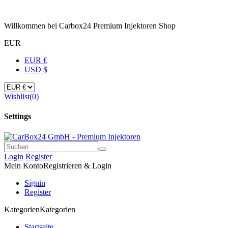
Willkommen bei Carbox24 Premium Injektoren Shop
EUR
EUR €
USD $
Wishlist
(0)
Settings
Login
Register
Mein Konto
Registrieren & Login
Signin
Register
Kategorien
Kategorien
Startseite