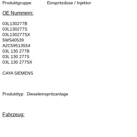
Produktgruppe:
Einspritzdüse / Injektor
OE Nummern:
03L130277B
03L130277S
03L130277SX
5WS40539
A2C59513554
03L 130 277B
03L 130 277S
03L 130 277SX
CAYA SIEMENS
Produkttyp: Dieseleinspritzanlage
Fahrzeug: