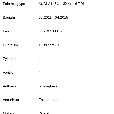
Fahrzeugtype
AUDI A1 (8X1, 8XK) 1.6 TDI
Baujahr
03.2011 - 04.2015
Leistung
66 kW / 90 PS
Hubraum
1598 ccm / 1.6 l
Zylinder
4
Ventile
4
Aufbauart
Schrägheck
Antriebsart
Frontantrieb
Motorart
Diesel