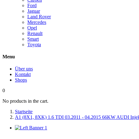
Ford
Jaguar
Land Rover
Mercedes
Opel
Renault
Smart
Toyota
Menu
Über uns
Kontakt
Shops
0
No products in the cart.
Startseite
A1 (8X1, 8XK) 1.6 TDI 03.2011 - 04.2015 66KW AUDI Injekt