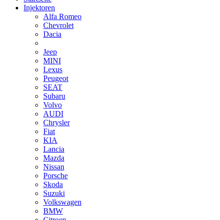
Injektoren
Alfa Romeo
Chevrolet
Dacia
Jeep
MINI
Lexus
Peugeot
SEAT
Subaru
Volvo
AUDI
Chrysler
Fiat
KIA
Lancia
Mazda
Nissan
Porsche
Skoda
Suzuki
Volkswagen
BMW
Citroen