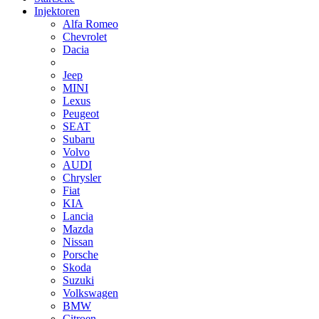
Injektoren
Alfa Romeo
Chevrolet
Dacia
Jeep
MINI
Lexus
Peugeot
SEAT
Subaru
Volvo
AUDI
Chrysler
Fiat
KIA
Lancia
Mazda
Nissan
Porsche
Skoda
Suzuki
Volkswagen
BMW
Citroen