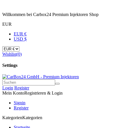
Willkommen bei Carbox24 Premium Injektoren Shop
EUR
EUR €
USD $
Wishlist
(0)
Settings
Login
Register
Mein Konto
Registrieren & Login
Signin
Register
Kategorien
Kategorien
Startseite