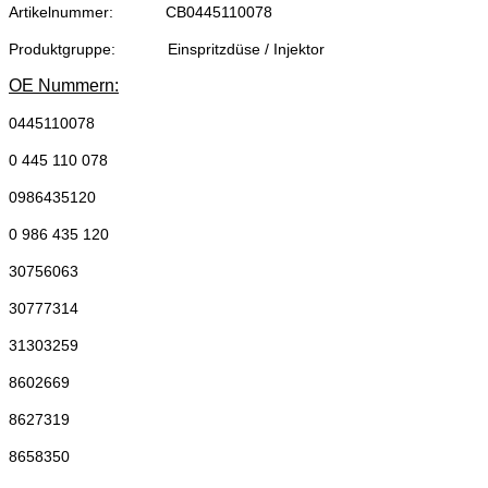
Artikelnummer:
CB0445110078
Produktgruppe:
Einspritzdüse / Injektor
OE Nummern:
0445110078
0 445 110 078
0986435120
0 986 435 120
30756063
30777314
31303259
8602669
8627319
8658350