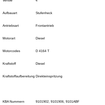
Ventile
4
Aufbauart
Stufenheck
Antriebsart
Frontantrieb
Motorart
Diesel
Motorcodes
D 4164 T
Kraftstoff
Diesel
Kraftstoffaufbereitung
Direkteinspritzung
KBA Nummern
9101902, 9101906, 9101ABF