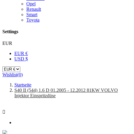
Opel
Renault
Smart
Toyota
Settings
EUR
EUR €
USD $
Wishlist
(0)
Startseite
S40 II (544) 1.6 D 01.2005 - 12.2012 81KW VOLVO
Injektor Einspritzdüse
