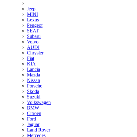
Jeep
MINI
Lexus
Peugeot
SEAT
Subaru
Volvo
AUDI
Chrysler
Fiat
KIA
Lancia
Mazda
Nissan
Porsche
Skoda
Suzuki
Volkswagen
BMW
Citroen
Ford
Jaguar
Land Rover
Mercedes