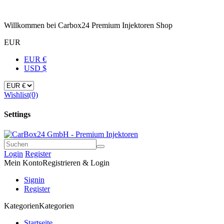
Willkommen bei Carbox24 Premium Injektoren Shop
EUR
EUR €
USD $
Wishlist
(0)
Settings
Login
Register
Mein Konto
Registrieren & Login
Signin
Register
Kategorien
Kategorien
Startseite