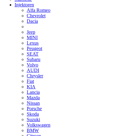
Injektoren
Alfa Romeo
Chevrolet
Dacia
Jeep
MINI
Lexus
Peugeot
SEAT
Subaru
Volvo
AUDI
Chrysler
Fiat
KIA
Lancia
Mazda
Nissan
Porsche
Skoda
Suzuki
Volkswagen
BMW
Citroen